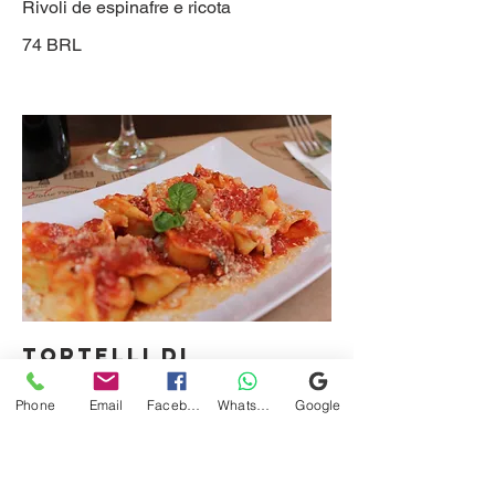
Rivoli de espinafre e ricota
74 BRL
TORTELLI DI
PROSCIUTTO CRUDO
Phone
Email
Facebook
WhatsApp
Google
Tortelli di Presunto Cru
82 BRL